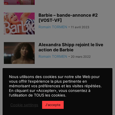
Barbie – bande-annonce #2
[VOST-VF]
Romain TORMEN
-
11 avril 2023
Alexandra Shipp rejoint le live
action de Barbie
Romain TORMEN
-
20 mars 2022
X-Men Dark Phoenix bande-
Nous utilisons des cookies sur notre site Web pour
annonce finale [VOST-VF]
vous offrir l'expérience la plus pertinente en
mémorisant vos préférences et les visites répétées.
Romain TORMEN
-
17 avril 2019
En cliquant sur «Accepter», vous consentez à
l'utilisation de TOUS les cookies.
X-Men Dark Phoenix nouvelle
Cookie settings
J'accepte
bande-annonce #2 [VOST-VF]