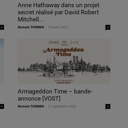
Anne Hathaway dans un projet
secret réalisé par David Robert
Mitchell...
Romain TORMEN
-
19 mars 2023
0
0
Armageddon Time – bande-
annonce [VOST]
Romain TORMEN
-
21 septembre 2022
0
0