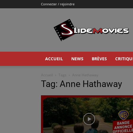
Connecter / rejoindre
Slidemovies
ACCUEIL
NEWS
BRÈVES
CRITIQU
Accueil
Tags
Anne Hathaway
Tag: Anne Hathaway