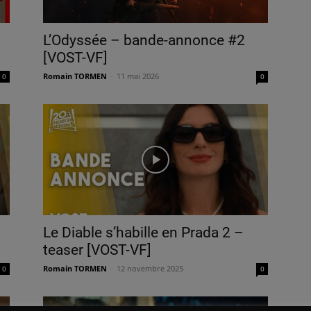
L’Odyssée – bande-annonce #2
[VOST-VF]
Romain TORMEN
-
11 mai 2026
0
0
Le Diable s’habille en Prada 2 –
teaser [VOST-VF]
Romain TORMEN
-
12 novembre 2025
0
0