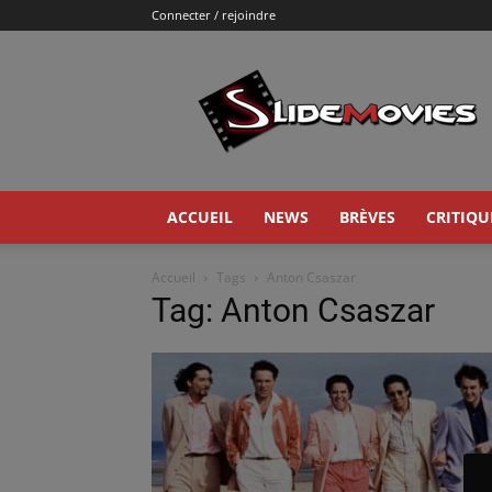
Connecter / rejoindre
Slidemovies
ACCUEIL
NEWS
BRÈVES
CRITIQU
Accueil
Tags
Anton Csaszar
Tag: Anton Csaszar