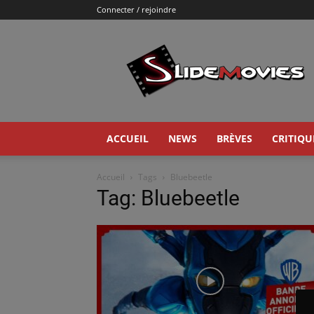
Connecter / rejoindre
Slidemovies
ACCUEIL
NEWS
BRÈVES
CRITIQU
Accueil
Tags
Bluebeetle
Tag: Bluebeetle