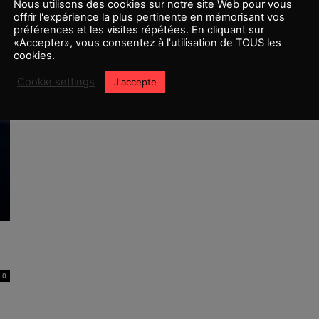
Nous utilisons des cookies sur notre site Web pour vous
offrir l'expérience la plus pertinente en mémorisant vos
préférences et les visites répétées. En cliquant sur
Le réalisateur de Bluebeetle révèle
«Accepter», vous consentez à l'utilisation de TOUS les
cookies.
où se situe son film dans...
Romain TORMEN
-
24 juin 2023
0
0
Cookie settings
J'accepte
0