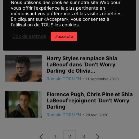
Nous utilisons des cookies sur notre site Web pour
Romain TORMEN
-
11 décembre 2021
vous offrir l'expérience la plus pertinente en
mémorisant vos préférences et les visites répétées.
En cliquant sur «Accepter», vous consentez à
Black Widow – nouvelle bande-
l'utilisation de TOUS les cookies.
annonce #3
Cookie settings
J'accepte
Romain TORMEN
-
4 avril 2021
Harry Styles remplace Shia
LaBeouf dans ‘Don’t Worry
Darling’ de Olivia...
Romain TORMEN
-
11 septembre 2020
Florence Pugh, Chris Pine et Shia
LaBeouf rejoignent ‘Don’t Worry
Darling’
Romain TORMEN
-
28 avril 2020
1
2
3