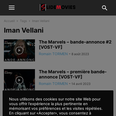
Accueil
Tags
Iman Vellani
Iman Vellani
The Marvels – bande-annonce #2
[VOST-VF]
Romain TORMEN
-
8 août 2023
The Marvels – première bande-
annonce [VOST-VF]
Romain TORMEN
-
14 avril 2023
Nous utilisons des cookies sur notre site Web pour
Zawe Ashton rejoint ‘Captain
vous offrir l'expérience la plus pertinente en
Marvel 2’
mémorisant vos préférences et les visites répétées.
En cliquant sur «Accepter», vous consentez à
Romain TORMEN
-
12 février 2021