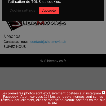
l'utilisation de TOUS les cookies.
Cookie settings
J'accepte
À PROPOS
Contactez-nous:
contact@slidemovies.fr
SUIVEZ NOUS
© Slidemovies.fr
Les premières photos sont exclusivement postées sur instagram et
X
Facebook. Abonnez-vous 😉 ! Les bandes-annonces sont sur les
réseaux actuellement, elles seront de nouveaux postées en mai sur
le site.