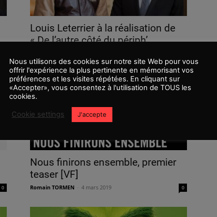
Louis Leterrier à la réalisation de
« De l’autre côté du périph’...
Romain TORMEN
-
11 janvier 2021
0
0
Nous utilisons des cookies sur notre site Web pour vous
offrir l'expérience la plus pertinente en mémorisant vos
préférences et les visites répétées. En cliquant sur
«Accepter», vous consentez à l'utilisation de TOUS les
cookies.
Cookie settings
J'accepte
Nous finirons ensemble, premier
teaser [VF]
Romain TORMEN
-
4 mars 2019
0
0