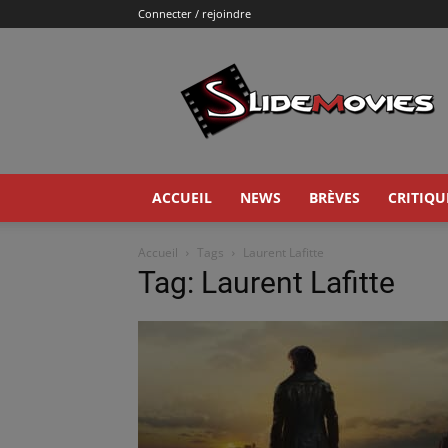
Connecter / rejoindre
Slidemovies
ACCUEIL
NEWS
BRÈVES
CRITIQU
Accueil
Tags
Laurent Lafitte
Tag: Laurent Lafitte