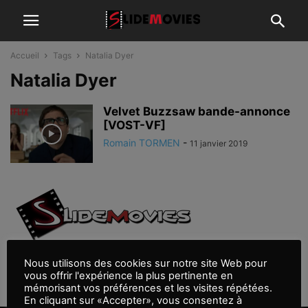
Accueil
Tags
Natalia Dyer
Natalia Dyer
Velvet Buzzsaw bande-annonce
[VOST-VF]
Romain TORMEN
-
11 janvier 2019
À PROPOS
Nous utilisons des cookies sur notre site Web pour
Contactez-nous:
contact@slidemovies.fr
vous offrir l'expérience la plus pertinente en
SUIVEZ NOUS
mémorisant vos préférences et les visites répétées.
En cliquant sur «Accepter», vous consentez à