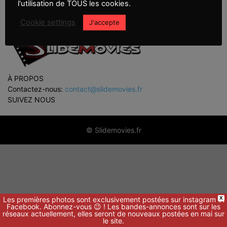
l'utilisation de TOUS les cookies.
Cookie settings
J'accepte
À PROPOS
Contactez-nous:
contact@slidemovies.fr
SUIVEZ NOUS
© Slidemovies.fr
Les premières photos sont exclusivement postées sur instagram et
X
Facebook. Abonnez-vous 😉 ! Les bandes-annonces sont sur les
réseaux actuellement, elles seront de nouveaux postées en mai sur
le site.