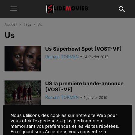
Accueil
Tags
Us
Us
Us Superbowl Spot [VOST-VF]
Romain TORMEN
-
14 février 2019
US la première bande-annonce
[VOST-VF]
Romain TORMEN
-
4 janvier 2019
Nous utilisons des cookies sur notre site Web pour
Jordan Peele révèle son prochain
vous offrir l'expérience la plus pertinente en
film
mémorisant vos préférences et les visites répétées.
En cliquant sur «Accepter», vous consentez à
Romain TORMEN
-
9 mai 2018