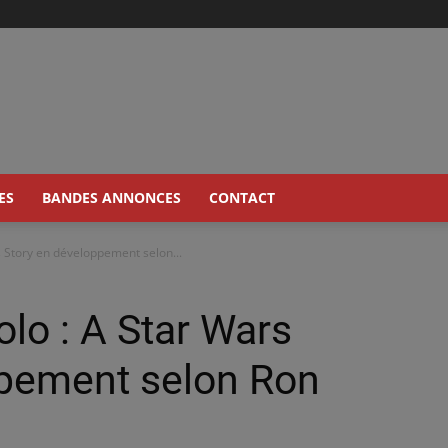
ES
BANDES ANNONCES
CONTACT
s Story en développement selon...
olo : A Star Wars
ppement selon Ron