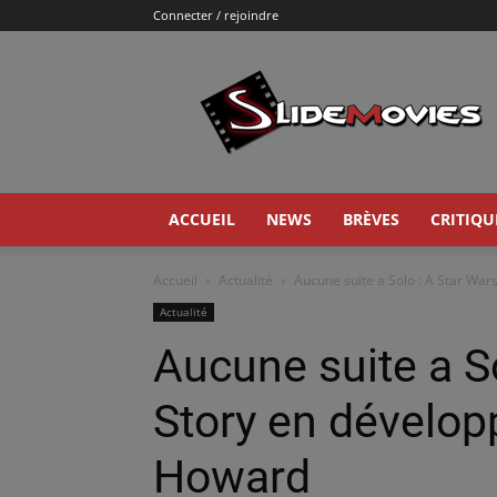
Connecter / rejoindre
Slidemovies
ACCUEIL
NEWS
BRÈVES
CRITIQU
Accueil
Actualité
Aucune suite a Solo : A Star War
Actualité
Aucune suite a S
Story en dévelo
Howard