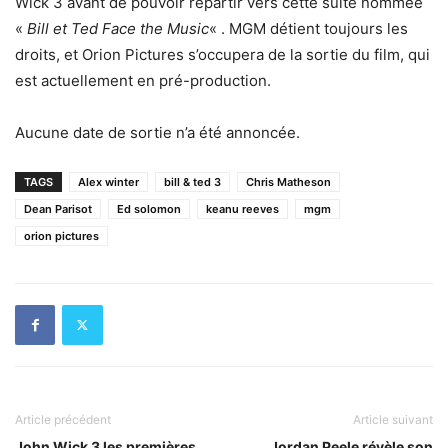
Wick 3 avant de pouvoir repartir vers cette suite nommée
«
Bill et Ted Face the Music
« . MGM détient toujours les
droits, et Orion Pictures s’occupera de la sortie du film, qui
est actuellement en pré-production.
Aucune date de sortie n’a été annoncée.
TAGS
Alex winter
bill & ted 3
Chris Matheson
Dean Parisot
Ed solomon
keanu reeves
mgm
orion pictures
Article précédent
Article suivant
John Wick 3 les premières
Jordan Peele révèle son