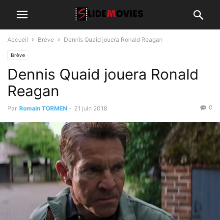
Accueil
Brève
Dennis Quaid jouera Ronald Reagan
Brève
Dennis Quaid jouera Ronald
Reagan
0
Par
Romain TORMEN
-
21 juin 2018