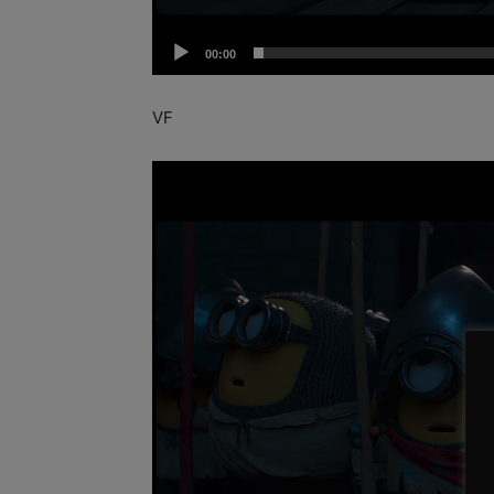
00:00
VF
Lecteur
vidéo