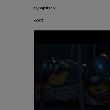
Synopsis
:
N.C.
VOST
Lecteur
vidéo