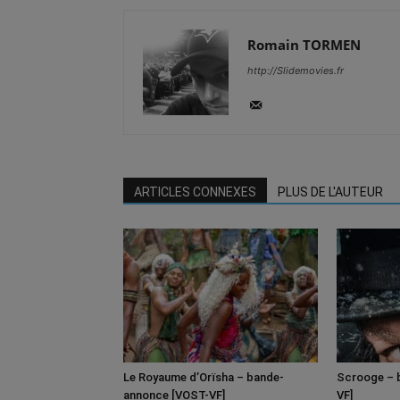
Romain TORMEN
http://Slidemovies.fr
ARTICLES CONNEXES
PLUS DE L'AUTEUR
Le Royaume d’Orïsha – bande-
Scrooge – 
annonce [VOST-VF]
VF]