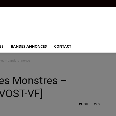
ES
BANDES ANNONCES
CONTACT
tres – bande-annonce
des Monstres –
[VOST-VF]
601
0