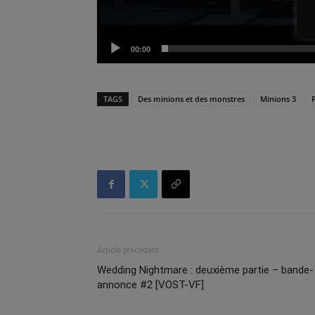
00:00
TAGS
Des minions et des monstres
Minions 3
Article précédent
Wedding Nightmare : deuxième partie – bande-
annonce #2 [VOST-VF]