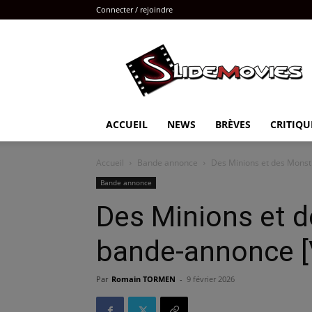
Connecter / rejoindre
Slidemovies
ACCUEIL
NEWS
BRÈVES
CRITIQU
Accueil
Bande annonce
Des Minions et des Mons
Bande annonce
Des Minions et 
bande-annonce 
Par
Romain TORMEN
-
9 février 2026