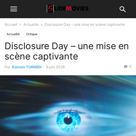
Accueil
Actualité
Disclosure Day – une mise en scène captivante
Actualité
Critique
Disclosure Day – une mise en
scène captivante
0
Par
Romain TORMEN
-
9 juin 2026