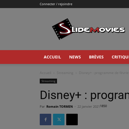
Connecter / rejoindre
Slidemovies
ACCUEIL
NEWS
BRÈVES
CRITIQU
Accueil
Streaming
Disney+ : programme de févrie
Streaming
Disney+ : progra
1850
Par
Romain TORMEN
-
22 janvier 2021