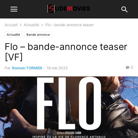
Accueil
Actualité
Flo – bande-annonce teaser
Actualité
Bande annonce
Flo – bande-annonce teaser
[VF]
0
Par
Romain TORMEN
-
18 mai 2023