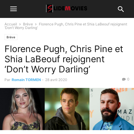
Accueil
Brève
Florence Pugh, Chris Pine et Shia LaBeouf rejoignent
‘Don’t Worry Darling’
Brève
Florence Pugh, Chris Pine et
Shia LaBeouf rejoignent
‘Don’t Worry Darling’
0
Par
Romain TORMEN
-
28 avril 2020