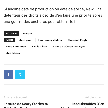
Si aucune date de production ou date de sortie, New Line
détenteur des droits a décidé d’en faire une priorité après
une guerre des enchères pour obtenir le film.
SOURCE
Variety
TAGS
chris pine
Don't worry darling
Florence Pugh
Katie Silberman
Olivia wilde
Shane et Carey Van Dyke
shia labeouf
Article précédent
Article suivant
La suite de Scary Stories to
‘Insaisissables 3’ en