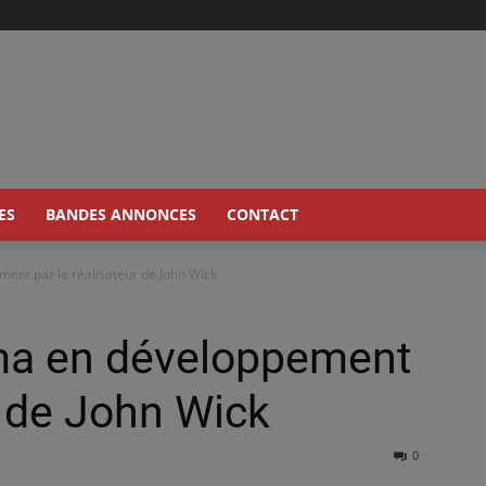
ES
BANDES ANNONCES
CONTACT
ent par le réalisateur de John Wick
ma en développement
r de John Wick
0