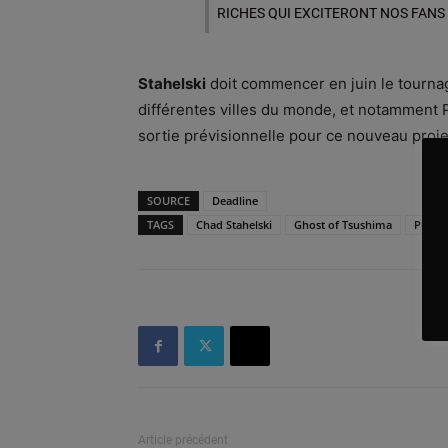
RICHES QUI EXCITERONT NOS FANS
Stahelski
doit commencer en juin le tournag
différentes villes du monde, et notamment P
sortie prévisionnelle pour ce nouveau projet
SOURCE
Deadline
TAGS
Chad Stahelski
Ghost of Tsushima
Playst
Article précédent