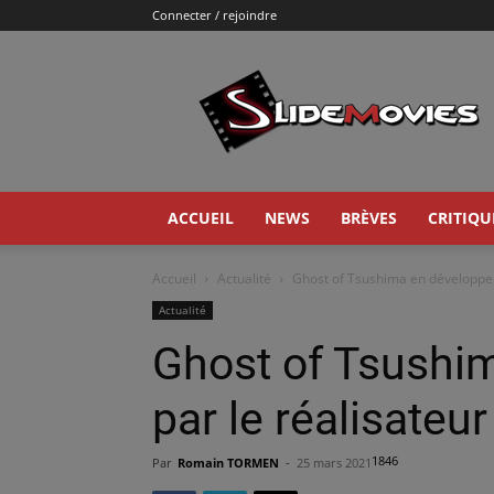
Connecter / rejoindre
Slidemovies
ACCUEIL
NEWS
BRÈVES
CRITIQU
Accueil
Actualité
Ghost of Tsushima en développem
Actualité
Ghost of Tsushi
par le réalisateu
1846
Par
Romain TORMEN
-
25 mars 2021