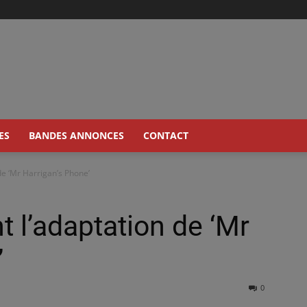
ES
BANDES ANNONCES
CONTACT
 de ‘Mr Harrigan’s Phone’
nt l’adaptation de ‘Mr
’
0