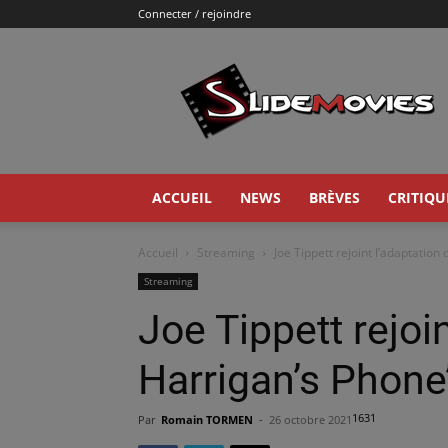
Connecter / rejoindre
Slidemovies
ACCUEIL
NEWS
BRÈVES
CRITIQU
Accueil
Streaming
Joe Tippett rejoint l’adaptation
Streaming
Joe Tippett rejoi
Harrigan’s Phone
1631
Par
Romain TORMEN
-
26 octobre 2021