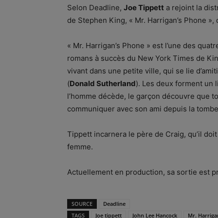
Selon Deadline,
Joe Tippett
a rejoint la di
de Stephen King, « Mr. Harrigan’s Phone », d
« Mr. Harrigan’s Phone » est l’une des quatre 
romans à succès du New York Times de King
vivant dans une petite ville, qui se lie d’ami
(
Donald Sutherland
). Les deux forment un l
l’homme décède, le garçon découvre que tou
communiquer avec son ami depuis la tombe gr
Tippett incarnera le père de Craig, qu’il doi
femme.
Actuellement en production, sa sortie est 
SOURCE
Deadline
TAGS
Joe tippett
John Lee Hancock
Mr. Harriga