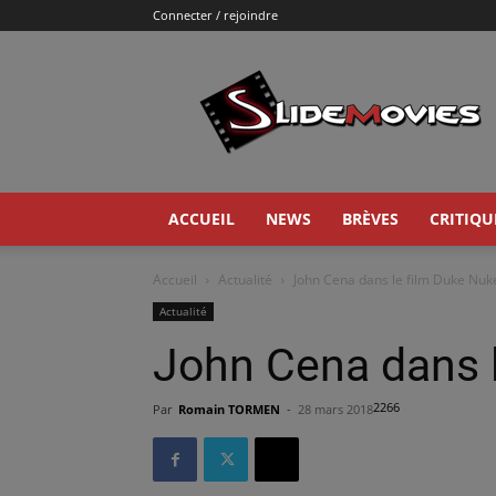
Connecter / rejoindre
Slidemovies
ACCUEIL
NEWS
BRÈVES
CRITIQU
Accueil
Actualité
John Cena dans le film Duke Nu
Actualité
John Cena dans 
2266
Par
Romain TORMEN
-
28 mars 2018