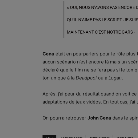
« OUI, NOUS N’AVONS PAS ENCORE DE
QU’IL N’AIME PAS LE SCRIPT, JE SUI
MAINTENANT C’EST NOTRE GARS «
Cena
était en pourparlers pour le rôle plus 
aucun scénario n’est encore là mais un scén
déclaré que le film ne se fera pas si le ton qu
ton unique à la
Deadpool
ou à
Logan
.
Après, j’ai peur du résultat quand on voit c
adaptations de jeux vidéos. En tout cas, j’ai
On pourra retrouver
John Cena
dans le spin
TAGS
Andrew Form
duke nukem
John Cena