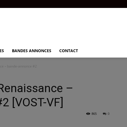
ES
BANDES ANNONCES
CONTACT
ance – bande-annonce #2
 Renaissance –
2 [VOST-VF]
865
0