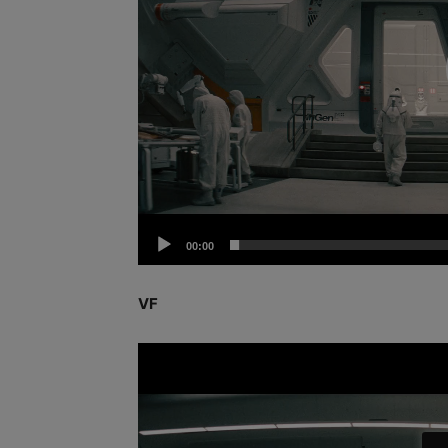
00:00
VF
Lecteur
vidéo