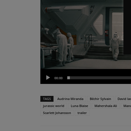
00:00
TAGS
Audrina Miranda
Béchir Sylvain
David Ia
jurassic world
Luna Blaise
Mahershala Ali
Manu
Scarlett Johansson
trailer