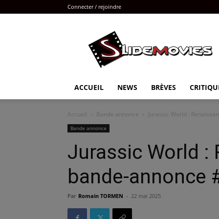
Connecter / rejoindre
Slidemovies
ACCUEIL
NEWS
BRÈVES
CRITIQU
Accueil
Bande annonce
Jurassic World : Renaiss
Bande annonce
Jurassic World :
bande-annonce #
Par
Romain TORMEN
-
22 mai 2025