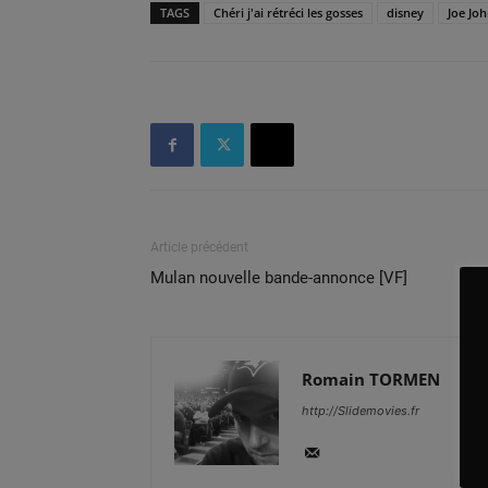
TAGS
Chéri j'ai rétréci les gosses
disney
Joe Jo
Article précédent
Mulan nouvelle bande-annonce [VF]
Romain TORMEN
http://Slidemovies.fr