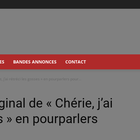
ES
BANDES ANNONCES
CONTACT
, j’ai rétréci les gosses » en pourparlers pour...
ginal de « Chérie, j’ai
s » en pourparlers