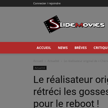
Connecter / rejoindre
Slidemovies
ACCUEIL
NEWS
BRÈVES
CRITIQU
Accueil
Actualité
Le réalisateur original de « Chérie
Actualité
Le réalisateur ori
rétréci les gosse
pour le reboot !