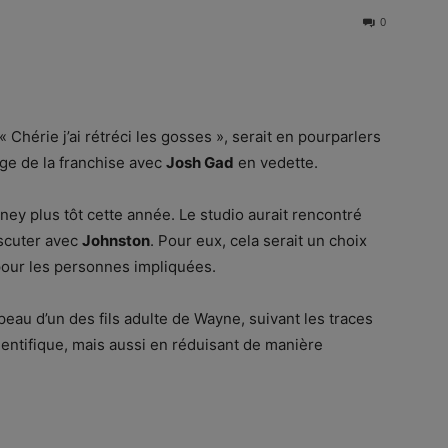
0
 « Chérie j’ai rétréci les gosses », serait en pourparlers
e de la franchise avec
Josh Gad
en vedette.
ey plus tôt cette année. Le studio aurait rencontré
iscuter avec
Johnston
. Pour eux, cela serait un choix
 pour les personnes impliquées.
 peau d’un des fils adulte de Wayne, suivant les traces
ntifique, mais aussi en réduisant de manière