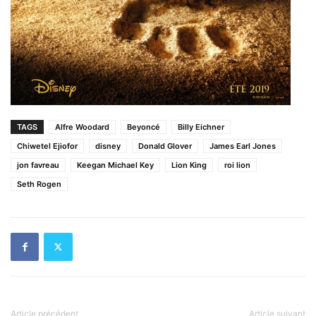
TAGS
Alfre Woodard
Beyoncé
Billy Eichner
Chiwetel Ejiofor
disney
Donald Glover
James Earl Jones
jon favreau
Keegan Michael Key
Lion King
roi lion
Seth Rogen
Article précédent
Article suivant