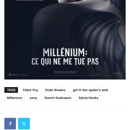
TAGS
Claire Foy
Fede Alvarez
girl in the spider's web
Millenium
sony
Sverrir Gudnason
Sylvia Hoeks