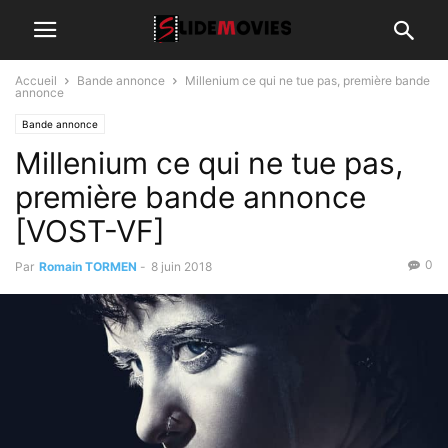
Accueil
Bande annonce
Millenium ce qui ne tue pas, première bande
annonce
Bande annonce
Millenium ce qui ne tue pas,
première bande annonce
[VOST-VF]
0
Par
Romain TORMEN
-
8 juin 2018