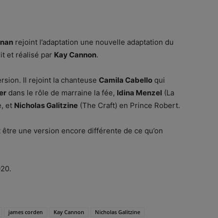
snan
rejoint l’adaptation une nouvelle adaptation du
t et réalisé par
Kay Cannon
.
rsion. Il rejoint la chanteuse
Camila Cabello
qui
er
dans le rôle de marraine la fée,
Idina Menzel
(La
, et
Nicholas Galitzine
(The Craft) en Prince Robert.
it être une version encore différente de ce qu’on
020.
james corden
Kay Cannon
Nicholas Galitzine