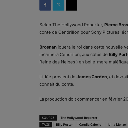
Selon The Hollywood Reporter,
Pierce Bro
conte de Cendrillon pour Sony Pictures, écri
Brosnan
jouera le roi dans cette nouvelle ve
incarnera Cendrilon, aux côtés de
Billy Port
Reine des Neiges ) en belle-mère maléfique
L’idée provient de
James Corden
, et devra
connait du conte.
La production doit commencer en février 2
SOURCE
The Hollywood Reporter
TAGS
Billy Porter
Camila Cabello
Idina Menzel