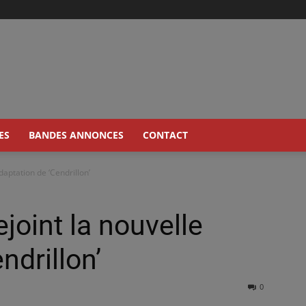
ES
BANDES ANNONCES
CONTACT
daptation de ‘Cendrillon’
joint la nouvelle
ndrillon’
0