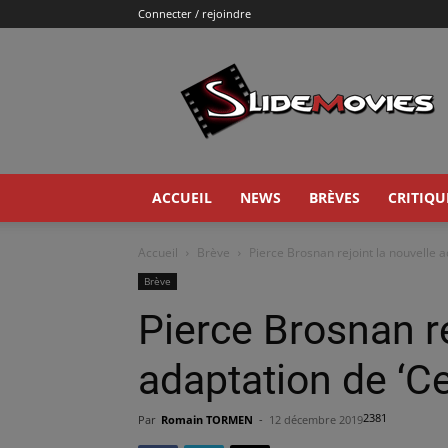
Connecter / rejoindre
Slidemovies
ACCUEIL
NEWS
BRÈVES
CRITIQU
Accueil
Brève
Pierce Brosnan rejoint la nouvelle a
Brève
Pierce Brosnan re
adaptation de ‘Ce
2381
Par
Romain TORMEN
-
12 décembre 2019