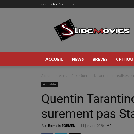
Connecter / rejoindre
Slidemovies
ACCUEIL
NEWS
BRÈVES
CRITIQU
Accueil
Actualité
Quentin Tarantino ne réalisera 
Actualité
Quentin Tarantino
surement pas Sta
1847
Par
Romain TORMEN
-
14 janvier 2020