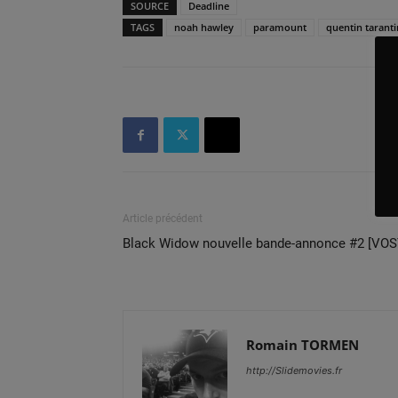
SOURCE
Deadline
TAGS
noah hawley
paramount
quentin tarant
Article précédent
Black Widow nouvelle bande-annonce #2 [VOS
Romain TORMEN
http://Slidemovies.fr