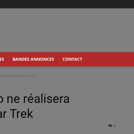
ES
BANDES ANNONCES
CONTACT
surement pas Star Trek
 ne réalisera
r Trek
0