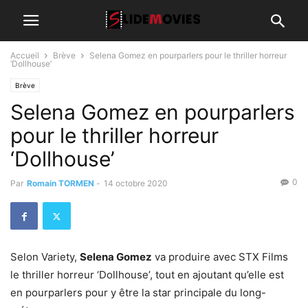
Accueil
Brève
Selena Gomez en pourparlers pour le thriller horreur
‘Dollhouse’
Brève
Selena Gomez en pourparlers
pour le thriller horreur
‘Dollhouse’
0
Par
Romain TORMEN
-
14 octobre 2020
Selon Variety,
Selena Gomez
va produire avec STX Films
le thriller horreur ‘Dollhouse’, tout en ajoutant qu’elle est
en pourparlers pour y être la star principale du long-