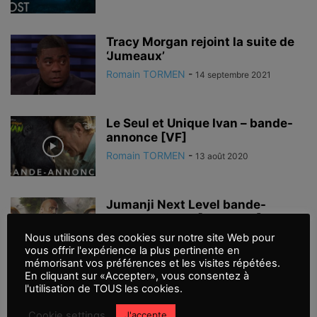
Tracy Morgan rejoint la suite de
‘Jumeaux’
Romain TORMEN
-
14 septembre 2021
Le Seul et Unique Ivan – bande-
annonce [VF]
Romain TORMEN
-
13 août 2020
Jumanji Next Level bande-
annonce finale [VOST-VF]
Romain TORMEN
-
Nous utilisons des cookies sur notre site Web pour
1 novembre 2019
vous offrir l'expérience la plus pertinente en
mémorisant vos préférences et les visites répétées.
En cliquant sur «Accepter», vous consentez à
Dumbo, plus qu’une adaptation !
l'utilisation de TOUS les cookies.
Cookie settings
J'accepte