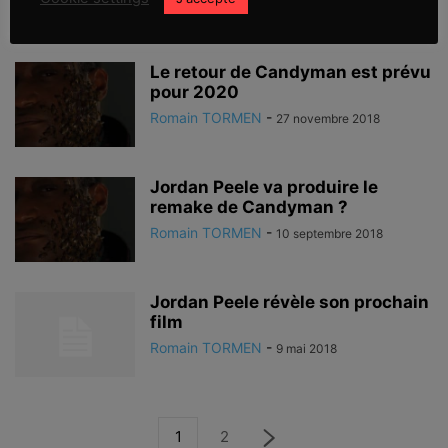
Romain TORMEN
-
4 janvier 2019
Le retour de Candyman est prévu
pour 2020
Romain TORMEN
-
27 novembre 2018
Jordan Peele va produire le
remake de Candyman ?
Romain TORMEN
-
10 septembre 2018
Jordan Peele révèle son prochain
film
Romain TORMEN
-
9 mai 2018
1
2