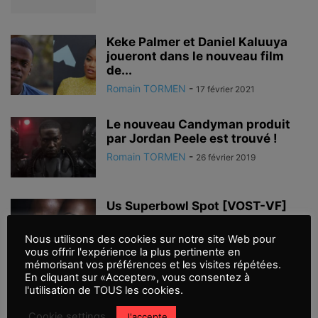
Keke Palmer et Daniel Kaluuya
joueront dans le nouveau film
de...
Romain TORMEN
-
17 février 2021
Le nouveau Candyman produit
par Jordan Peele est trouvé !
Romain TORMEN
-
26 février 2019
Us Superbowl Spot [VOST-VF]
Romain TORMEN
-
14 février 2019
Nous utilisons des cookies sur notre site Web pour
vous offrir l'expérience la plus pertinente en
mémorisant vos préférences et les visites répétées.
En cliquant sur «Accepter», vous consentez à
US la première bande-annonce
l'utilisation de TOUS les cookies.
[VOST-VF]
Cookie settings
J'accepte