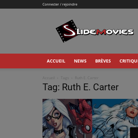
Connecter / rejoindre
Slidemovies
ACCUEIL
NEWS
BRÈVES
CRITIQU
Accueil
Tags
Ruth E. Carter
Tag: Ruth E. Carter