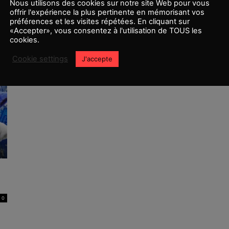
Nous utilisons des cookies sur notre site Web pour vous
offrir l'expérience la plus pertinente en mémorisant vos
préférences et les visites répétées. En cliquant sur
Paramount devrait prochainement
«Accepter», vous consentez à l'utilisation de TOUS les
cookies.
annoncer la suite de Sonic
Romain TORMEN
-
8 mars 2020
0
0
Cookie settings
J'accepte
0