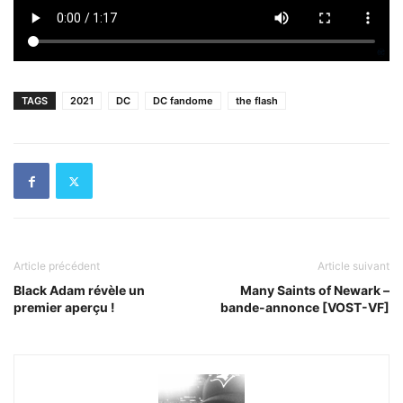
TAGS
2021
DC
DC fandome
the flash
Article précédent
Article suivant
Black Adam révèle un
Many Saints of Newark –
premier aperçu !
bande-annonce [VOST-VF]