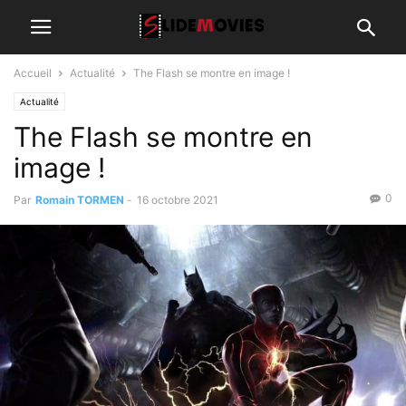
Accueil
Actualité
The Flash se montre en image !
Actualité
The Flash se montre en
image !
0
Par
Romain TORMEN
-
16 octobre 2021