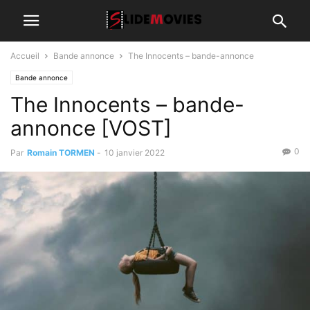
Accueil
Bande annonce
The Innocents – bande-annonce
Bande annonce
The Innocents – bande-
annonce [VOST]
0
Par
Romain TORMEN
-
10 janvier 2022