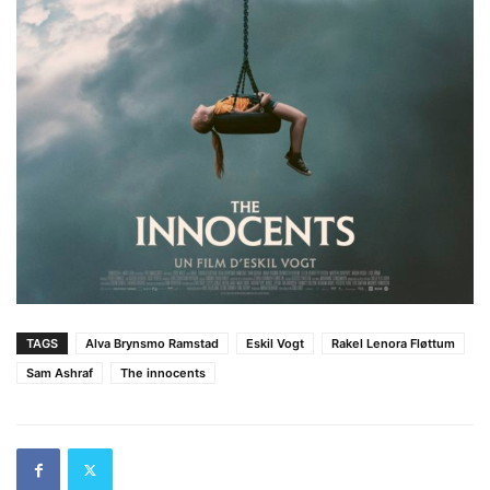
TAGS
Alva Brynsmo Ramstad
Eskil Vogt
Rakel Lenora Fløttum
Sam Ashraf
The innocents