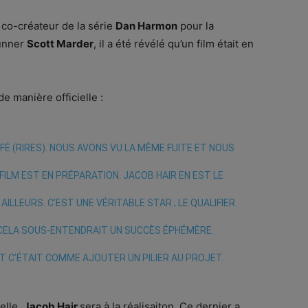
 co-créateur de la série
Dan Harmon
pour la
unner
Scott Marder
, il a été révélé qu’un film était en
e manière officielle :
FÉ (RIRES). NOUS AVONS VU LA MÊME FUITE ET NOUS
ILM EST EN PRÉPARATION. JACOB HAIR EN EST LE
AILLEURS. C’EST UNE VÉRITABLE STAR ; LE QUALIFIER
 CELA SOUS-ENTENDRAIT UN SUCCÈS ÉPHÉMÈRE.
T C’ÉTAIT COMME AJOUTER UN PILIER AU PROJET.
elle.
Jacob Hair
sera à la réalisaiton. Ce dernier a