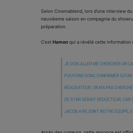
Selon Cinemablend, lors d’une interview du
neuvièeme saison en compagnie du showr
préparation.
C’est
Hamon
qui a révélé cette information d
JE DOIS ALLER ME CHERCHER UN CA
POUVONS DONC CONFIRMER QU’UN F
RÉALISATEUR. ON N’A PAS CHERCHÉ 
DE STAR SERAIT RÉDUCTEUR, CAR
JACOB A REJOINT NOTRE ÉQUIPE, E
Après des rumeurs, cette annonce est offici