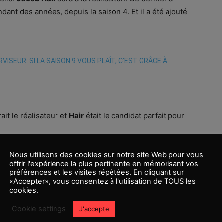
dant des années, depuis la saison 4. Et il a été ajouté
ISEUR. SI LA SAISON 9 VOUS PLAÎT, C’EST GRÂCE À
rait le réalisateur et
Hair
était le candidat parfait pour
os et Paramount Skydance ne va pas ralentir le
Nous utilisons des cookies sur notre site Web pour vous
offrir l'expérience la plus pertinente en mémorisant vos
a série Rick et Morty est renouvelée jusqu’à la saison
préférences et les visites répétées. En cliquant sur
haine. Assez surprenant, peu de séries n’ont pas cette
«Accepter», vous consentez à l'utilisation de TOUS les
cookies.
e l’avance.
Cookie settings
J'accepte
 de l’année ou lors de la sortie de la dixième saison.