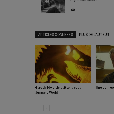
http://Slidemovies.fr
ARTICLES CONNEXES
PLUS DE L'AUTEUR
Gareth Edwards quitte la saga
Une dernièr
Jurassic World