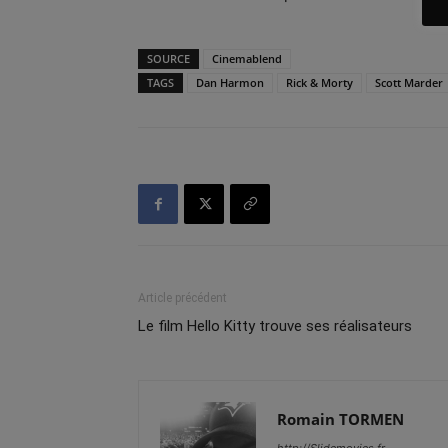
SOURCE
Cinemablend
TAGS
Dan Harmon
Rick & Morty
Scott Marder
Article précédent
Le film Hello Kitty trouve ses réalisateurs
Romain TORMEN