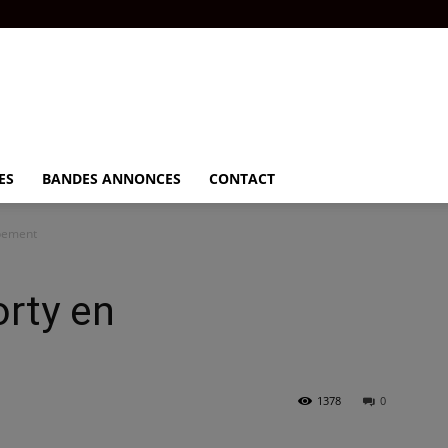
ES
BANDES ANNONCES
CONTACT
ppement
orty en
1378
0