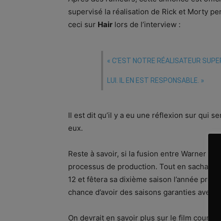
supervisé la réalisation de Rick et Morty pen
ceci sur
Hair
lors de l’interview :
« C’EST NOTRE RÉALISATEUR SUPERV
LUI. IL EN EST RESPONSABLE. »
Il est dit qu’il y a eu une réflexion sur qui se
eux.
Reste à savoir, si la fusion entre Warner Br
processus de production. Tout en sachant, l
12 et fêtera sa dixième saison l’année proc
chance d’avoir des saisons garanties avec d
On devrait en savoir plus sur le film courant