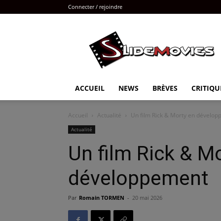
Connecter / rejoindre
Slidemovies
ACCUEIL
NEWS
BRÈVES
CRITIQU
Accueil
Actualité
Un film Rick & Morty en dévelo
Actualité
Un film Rick & M
développement
Par
Romain TORMEN
-
20 mai 2026