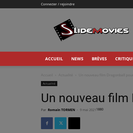
Connecter / rejoindre
Slidemovies
ACCUEIL
NEWS
BRÈVES
CRITIQU
Accueil
Actualité
Un nouveau film Dragonball pou
Actualité
Un nouveau film 
1880
Par
Romain TORMEN
-
9 mai 2021