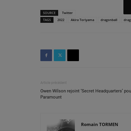
SOURCE
Twitter
TAGS
2022
Akira Toriyama
dragonball
drag
Article précédent
Owen Wilson rejoint ‘Secret Headquarters’ pou
Paramount
Romain TORMEN