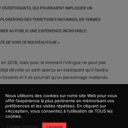
 DIVERTISSANTS, QUI POURRAIENT IMPLIQUER UN
PLORERONS DES TERRITOIRES INCONNUS, EN TERMES
NNER AU PUBLIC UNE EXPÉRIENCE INCROYABLE.
TE DE VOIR CE NOUVEAU FILM! »
en 2018, mais pour le moment l’intrigue ne peut pas
déjà dévoile un petit aperçu en expliquant qu’il faudra
tissants et il se pourrait qu’un personnage inattendu
Nous utilisons des cookies sur notre site Web pour vous
ussée un peu plus haut par rapport au dernier film
offrir l'expérience la plus pertinente en mémorisant vos
préférences et les visites répétées. En cliquant sur
 de voir les premières images.
«Accepter», vous consentez à l'utilisation de TOUS les
cookies.
Cookie settings
J'accepte