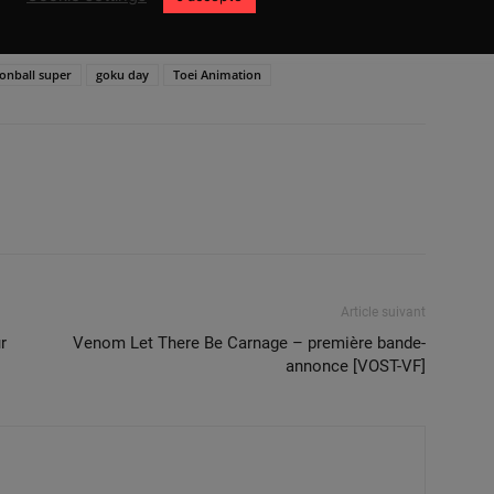
onball super
goku day
Toei Animation
Article suivant
r
Venom Let There Be Carnage – première bande-
annonce [VOST-VF]