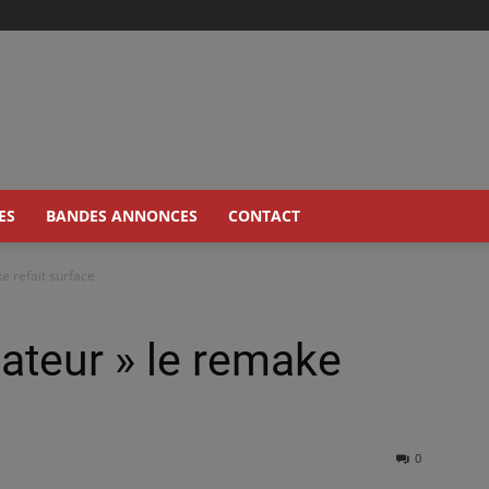
ES
BANDES ANNONCES
CONTACT
e refait surface
gateur » le remake
0