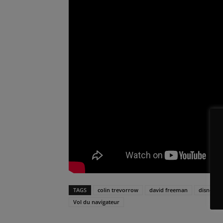
TAGS
colin trevorrow
david freeman
disney
Vol du navigateur