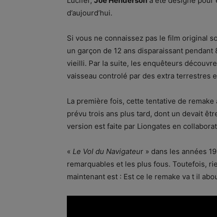
Lucifer,
Joe Henderson
a été désigné pour é
d’aujourd’hui.
Si vous ne connaissez pas le film original s
un garçon de 12 ans disparaissant pendant 
vieilli. Par la suite, les enquêteurs découvre
vaisseau controlé par des extra terrestres e
La première fois, cette tentative de remake 
prévu trois ans plus tard, dont un devait êtr
version est faite par Liongates en collabora
«
Le Vol du Navigateu
r » dans les années 19
remarquables et les plus fous. Toutefois, ri
maintenant est : Est ce le remake va t il abou