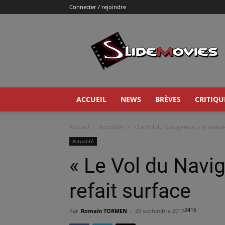
Connecter / rejoindre
Slidemovies
ACCUEIL
NEWS
BRÈVES
CRITIQU
Accueil
Actualité
« Le Vol du Navigateur » le remak
Actualité
« Le Vol du Navi
refait surface
2416
Par
Romain TORMEN
-
29 septembre 2017