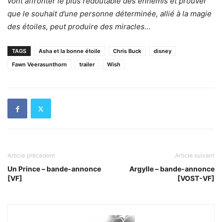
vont affronter le plus redoutable des ennemis et prouver
que le souhait d’une personne déterminée, allié à la magie
des étoiles, peut produire des miracles…
TAGS
Asha et la bonne étoile
Chris Buck
disney
Fawn Veerasunthorn
trailer
Wish
Article précédent
Article suivant
Un Prince – bande-annonce
Argylle – bande-annonce
[VF]
[VOST-VF]