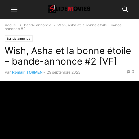
Accueil
Bande annonce
Wish, Asha et la bonne étoile – bande-
annonce #2
Bande annonce
Wish, Asha et la bonne étoile
– bande-annonce #2 [VF]
0
Par
Romain TORMEN
-
29 septembre 2023