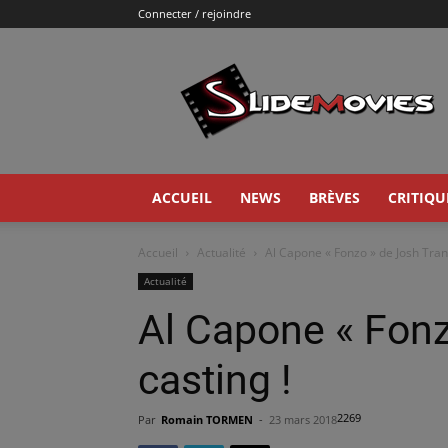
Connecter / rejoindre
Slidemovies
ACCUEIL
NEWS
BRÈVES
CRITIQU
Accueil
Actualité
Al Capone « Fonzo » de Josh Trank
Actualité
Al Capone « Fonz
casting !
2269
Par
Romain TORMEN
-
23 mars 2018