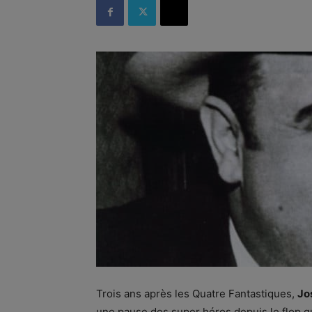
Trois ans après les Quatre Fantastiques,
Jo
une pause des super héros depuis le flop qu’i