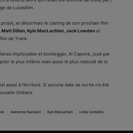
age de Lucasfilm.
n projet, et désormais le casting de son prochain film
i, Matt Dillon, Kyle MacLachlan, Jack Lowden
et
ilm de Trank.
faires impitoyable et bootlegger, Al Capone, joué par
ngster le plus infâme mais aussi le plus redouté de la
st aussi à l’écriture. Si aucune date de sortie n’a été
ouvelle Orléans.
ank
Katherine Narducci
Kyle MacLachlan
Linda Cardellini