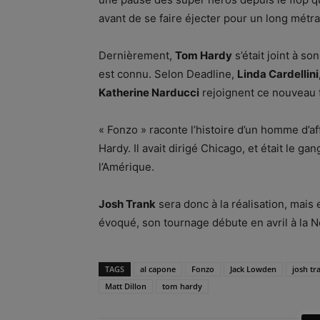
avant de se faire éjecter pour un long métr
Dernièrement,
Tom Hardy
s’était joint à so
est connu. Selon Deadline,
Linda Cardellin
Katherine Narducci
rejoignent ce nouveau f
« Fonzo » raconte l’histoire d’un homme d’af
Hardy. Il avait dirigé Chicago, et était le ga
l’Amérique.
Josh Trank
sera donc à la réalisation, mais e
évoqué, son tournage débute en avril à la N
TAGS
al capone
Fonzo
Jack Lowden
josh tr
Matt Dillon
tom hardy