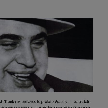
sh Trank
revient avec le projet «
Fonzo
« . Il aurait fait
l a obtenu alors qu’il avait été sollicité de toute part,