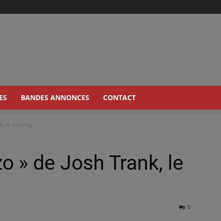
ES
BANDES ANNONCES
CONTACT
, le casting !
o » de Josh Trank, le
0