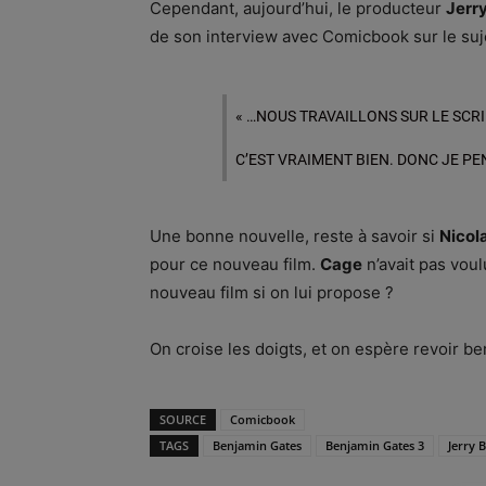
Cependant, aujourd’hui, le producteur
Jerr
de son interview avec Comicbook sur le suj
« …NOUS TRAVAILLONS SUR LE SCRIP
C’EST VRAIMENT BIEN. DONC JE PE
Une bonne nouvelle, reste à savoir si
Nicol
pour ce nouveau film.
Cage
n’avait pas voul
nouveau film si on lui propose ?
On croise les doigts, et on espère revoir b
SOURCE
Comicbook
TAGS
Benjamin Gates
Benjamin Gates 3
Jerry 