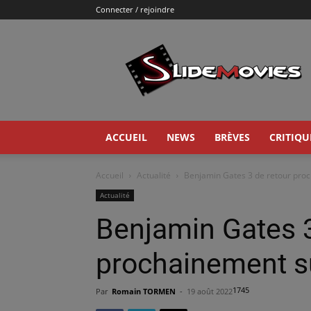
Connecter / rejoindre
Slidemovies
ACCUEIL
NEWS
BRÈVES
CRITIQU
Accueil
Actualité
Benjamin Gates 3 de retour proc
Actualité
Benjamin Gates 3
prochainement su
1745
Par
Romain TORMEN
-
19 août 2022