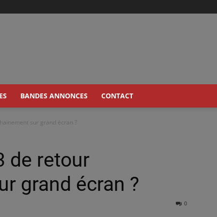
ES
BANDES ANNONCES
CONTACT
hainement sur grand écran ?
 de retour
r grand écran ?
0