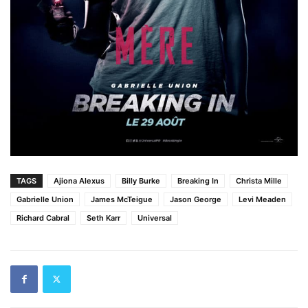
TAGS
Ajiona Alexus
Billy Burke
Breaking In
Christa Mille
Gabrielle Union
James McTeigue
Jason George
Levi Meaden
Richard Cabral
Seth Karr
Universal