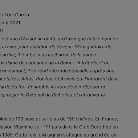
r
: Toni García
août 2021
29
Le jeune D’Artagnan quitte sa Gascogne natale pour se
aris avec pour ambition de devenir Mousquetaire du
e arrivé, il tombe sous le charme de la douce
la dame de confiance de la Reine… Intrépide et ne
cun combat, il se rend vite indispensable auprès des
uetaires, Athos, Porthos et Aramis qui l’intègrent dans
garde du Roi. Ensemble ils vont devoir déjouer un
giné par le Cardinal de Richelieu et retrouver le
lus de 100 pays et sur plus de 150 chaînes. En France,
émission Vitamine sur TF1 puis dans le Club Dorothée en
1989. Cette fois, d’Artagnan s’attaque au grand écran