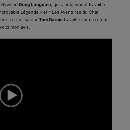
’Hollywood
Doug Langdale
, qui a notamment travaillé
’Incroyable Légende » et « Les Aventures du Chat
ture. Le réalisateur
Toni Garcia
travaille sur ce retour
Voici mon avis.