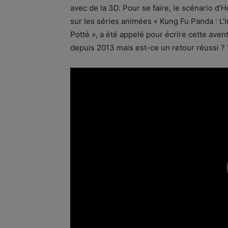
avec de la 3D. Pour se faire, le scénario d
sur les séries animées « Kung Fu Panda : L
Potté », a été appelé pour écrire cette aven
depuis 2013 mais est-ce un retour réussi ? 
Lecteur
vidéo