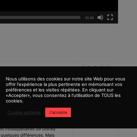
01:18
Nous utilisons des cookies sur notre site Web pour vous
offrir l'expérience la plus pertinente en mémorisant vos
préférences et les visites répétées. En cliquant sur
«Accepter», vous consentez à l'utilisation de TOUS les
plutôt bien aimé cette nouvelle
cookies.
en animation 2D. L’animation 3D
s donner la réelle valeur au
Cookie settings
J'accepte
a série, ne vous inquiétez pas,
lleuse série animée des années
rois mousquetaires de Disney
 quelques différences. Mais