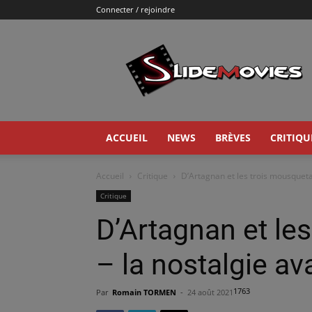
Connecter / rejoindre
Slidemovies
ACCUEIL
NEWS
BRÈVES
CRITIQU
Accueil
Critique
D’Artagnan et les trois mousquetai
Critique
D’Artagnan et le
– la nostalgie ava
1763
Par
Romain TORMEN
-
24 août 2021