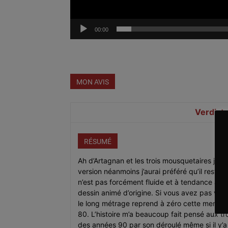
00:00
MON AVIS
Verdict
RÉSUMÉ
Ah d’Artagnan et les trois mousquetaires j’ai 
version néanmoins j’aurai préféré qu’il reste 
n’est pas forcément fluide et à tendance à pa
dessin animé d’origine. Si vous avez pas vu l
le long métrage reprend à zéro cette mervei
80. L’histoire m’a beaucoup fait pensé aux t
des années 90 par son déroulé même si il y’a