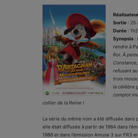
Réalisateu
Sortie
: 25 
Durée
: 1h
Synopsis
:
rendre à P
Roi. À pein
Constance, 
refusant au
trois mousq
la célèbre 
complot ima
collier de la Reine !
La série du même nom a été diffusée dans p
elle était diffusée à partir de 1984 dans l’
1988 et dans l’émission Amuse 3 sur FR3 en 