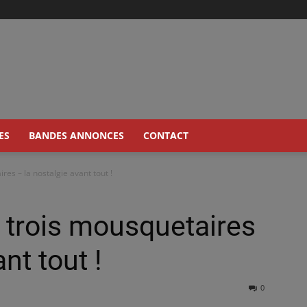
ES
BANDES ANNONCES
CONTACT
res – la nostalgie avant tout !
s trois mousquetaires
nt tout !
0