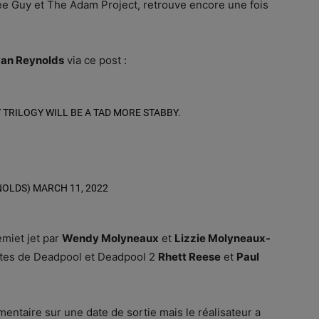
ee Guy et The Adam Project, retrouve encore une fois
an Reynolds
via ce post :
 TRILOGY WILL BE A TAD MORE STABBY.
NOLDS)
MARCH 11, 2022
emiet jet par
Wendy Molyneaux
et
Lizzie Molyneaux-
stes de Deadpool et Deadpool 2
Rhett Reese
et
Paul
ntaire sur une date de sortie mais le réalisateur a