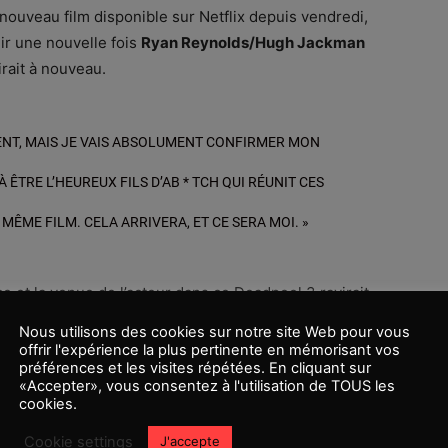
nouveau film disponible sur Netflix depuis vendredi,
ir une nouvelle fois
Ryan Reynolds/Hugh Jackman
irait à nouveau.
MENT, MAIS JE VAIS ABSOLUMENT CONFIRMER MON
ÊTRE L’HEUREUX FILS D’AB * TCH QUI RÉUNIT CES
MÊME FILM. CELA ARRIVERA, ET CE SERA MOI. »
ce et la venue de l’acteur dans ce Deadpool 3 ravirait
rencontre, et il se pourrait cela soit le cas pour ce
Nous utilisons des cookies sur notre site Web pour vous
offrir l'expérience la plus pertinente en mémorisant vos
préférences et les visites répétées. En cliquant sur
«Accepter», vous consentez à l'utilisation de TOUS les
ns les futurs mois et semaines.
cookies.
Cookie settings
J'accepte