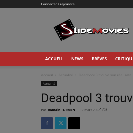
Connecter / rejoindre
Slidemovies
ACCUEIL
NEWS
BRÈVES
CRITIQU
Accueil
Actualité
Deadpool 3 trouve son réalisateu
Actualité
Deadpool 3 trouve
1762
Par
Romain TORMEN
-
12 mars 2022