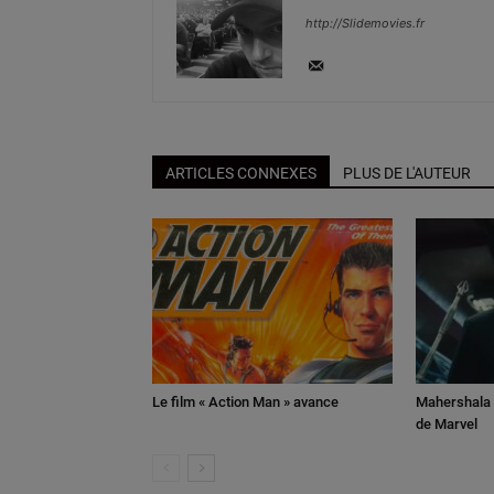
http://Slidemovies.fr
ARTICLES CONNEXES
PLUS DE L'AUTEUR
Le film « Action Man » avance
Mahershala A
de Marvel