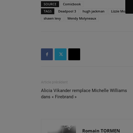
SOURCE
Comicbook
TAGS
Deadpool 3
hugh jackman
Lizzie Molyne
shawn levy
Wendy Molyneaux
Article précédent
Alicia Vikander remplace Michelle Williams
dans « Firebrand »
Romain TORMEN