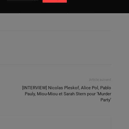
aux-Loeglin
Paul Wernic
Rhett Reese
ryan reynolds
Article suivant
[INTERVIEW] Nicolas Pleskof, Alice Pol, Pablo
Pauly, Miou-Miou et Sarah Stern pour ‘Murder
Party’