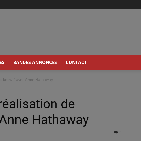
ES
BANDES ANNONCES
CONTACT
‘Lockdown’ avec Anne Hathaway
réalisation de
 Anne Hathaway
0