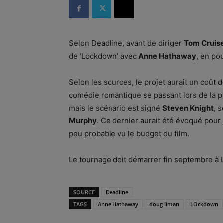
Selon Deadline, avant de diriger
Tom Cruis
de ‘Lockdown’ avec
Anne Hathaway
, en po
Selon les sources, le projet aurait un coût d
comédie romantique se passant lors de la p
mais le scénario est signé
Steven Knight
, 
Murphy
. Ce dernier aurait été évoqué pour j
peu probable vu le budget du film.
Le tournage doit démarrer fin septembre à 
SOURCE
Deadline
TAGS
Anne Hathaway
doug liman
LOckdown