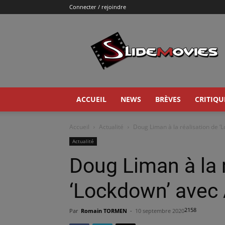
Connecter / rejoindre
Slidemovies
ACCUEIL
NEWS
BRÈVES
CRITIQU
Accueil
Actualité
Doug Liman à la réalisation de 
Actualité
Doug Liman à la 
‘Lockdown’ avec
2158
Par
Romain TORMEN
-
10 septembre 2020