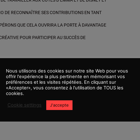
DE TRAVAILLER AUX CÔTÉS D’EMMA ET DE DISNEY ET
IO DE RECONNAÎTRE SES CONTRIBUTIONS EN TANT
SPÉRONS QUE CELA OUVRIRA LA PORTE À DAVANTAGE
RÉATIVE POUR PARTICIPER AU SUCCÈS DE
Nous utilisons des cookies sur notre site Web pour vous
ée ou des détails sur cette suite.
offrir l'expérience la plus pertinente en mémorisant vos
préférences et les visites répétées. En cliquant sur
«Accepter», vous consentez à l'utilisation de TOUS les
cookies.
Tony McNamara
Cookie settings
J'accepte