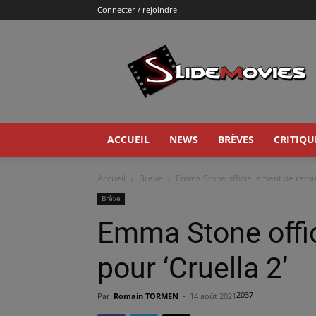
Connecter / rejoindre
Slidemovies
ACCUEIL
NEWS
BRÈVES
CRITIQU
Accueil
Brève
Emma Stone officiellement de retour
Brève
Emma Stone offic
pour ‘Cruella 2’
2037
Par
Romain TORMEN
-
14 août 2021