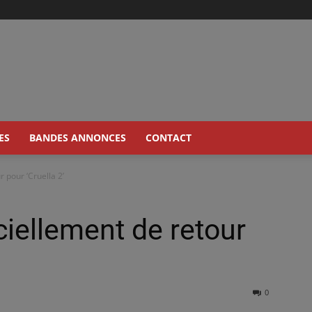
ES
BANDES ANNONCES
CONTACT
 pour ‘Cruella 2’
iellement de retour
0