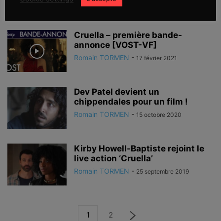
Romain TORMEN
-
7 avril 2021
Cruella – première bande-
annonce [VOST-VF]
Romain TORMEN
-
17 février 2021
Dev Patel devient un
chippendales pour un film !
Romain TORMEN
-
15 octobre 2020
Kirby Howell-Baptiste rejoint le
live action ‘Cruella’
Romain TORMEN
-
25 septembre 2019
1
2