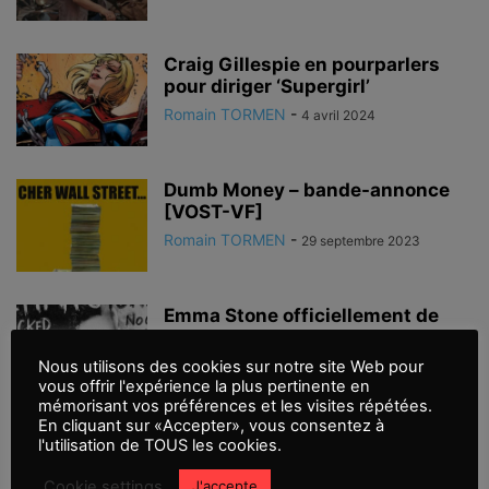
Craig Gillespie en pourparlers
pour diriger ‘Supergirl’
Romain TORMEN
-
4 avril 2024
Dumb Money – bande-annonce
[VOST-VF]
Romain TORMEN
-
29 septembre 2023
Emma Stone officiellement de
retour pour ‘Cruella 2’
Romain TORMEN
-
Nous utilisons des cookies sur notre site Web pour
14 août 2021
vous offrir l'expérience la plus pertinente en
mémorisant vos préférences et les visites répétées.
En cliquant sur «Accepter», vous consentez à
Cruella – nouvelle bande-
l'utilisation de TOUS les cookies.
annonce #2 [VOST-VF]
Cookie settings
J'accepte