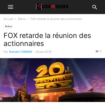
Accueil
Brève
FOX retarde la réunion des actionnaires
Brève
FOX retarde la réunion des
actionnaires
0
Par
Romain TORMEN
-
29 juin 2018