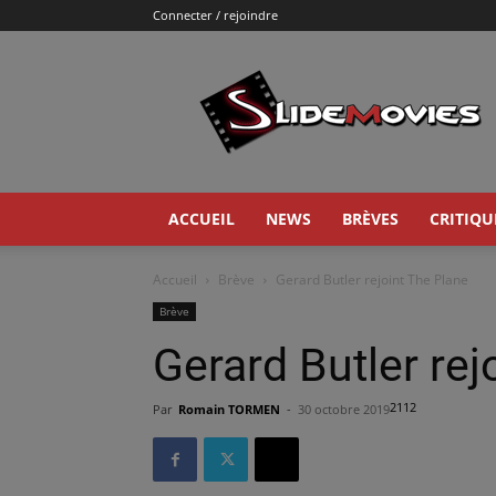
Connecter / rejoindre
Slidemovies
ACCUEIL
NEWS
BRÈVES
CRITIQU
Accueil
Brève
Gerard Butler rejoint The Plane
Brève
Gerard Butler rej
2112
Par
Romain TORMEN
-
30 octobre 2019