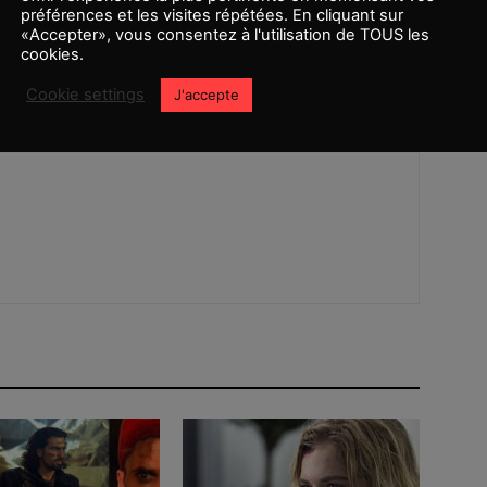
préférences et les visites répétées. En cliquant sur
«Accepter», vous consentez à l'utilisation de TOUS les
Article suivant
cookies.
o
Jeffrey Wright rejoint The Batman
Cookie settings
J'accepte