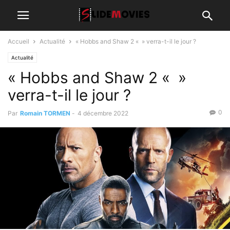
Accueil
Actualité
« Hobbs and Shaw 2 « » verra-t-il le jour ?
Actualité
« Hobbs and Shaw 2 « »
verra-t-il le jour ?
0
Par
Romain TORMEN
-
4 décembre 2022