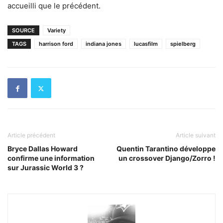
accueilli que le précédent.
SOURCE
Variety
TAGS
harrison ford
indiana jones
lucasfilm
spielberg
Article précédent
Article suivant
Bryce Dallas Howard
Quentin Tarantino développe
confirme une information
un crossover Django/Zorro !
sur Jurassic World 3 ?