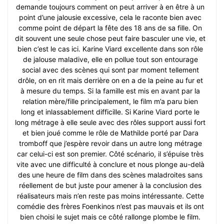
demande toujours comment on peut arriver à en être à un
point d’une jalousie excessive, cela le raconte bien avec
comme point de départ la fête des 18 ans de sa fille. On
dit souvent une seule chose peut faire basculer une vie, et
bien c’est le cas ici. Karine Viard excellente dans son rôle
de jalouse maladive, elle en pollue tout son entourage
social avec des scènes qui sont par moment tellement
drôle, on en rit mais derrière on en a de la peine au fur et
à mesure du temps. Si la famille est mis en avant par la
relation mère/fille principalement, le film m’a paru bien
long et inlassablement difficille. Si Karine Viard porte le
long métrage à elle seule avec des rôles support aussi fort
et bien joué comme le rôle de Mathilde porté par Dara
tromboff que j’espère revoir dans un autre long métrage
car celui-ci est son premier. Côté scénario, il s’épuise très
vite avec une difficulté à conclure et nous plonge au-delà
des une heure de film dans des scènes maladroites sans
réellement de but juste pour amener à la conclusion des
réalisateurs mais n’en reste pas moins intéressante. Cette
comédie des frères Foenkinos n’est pas mauvais et ils ont
bien choisi le sujet mais ce côté rallonge plombe le film.