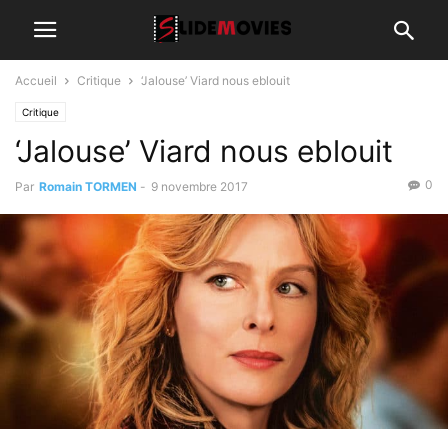
Accueil
Critique
‘Jalouse’ Viard nous eblouit
Critique
‘Jalouse’ Viard nous eblouit
0
Par
Romain TORMEN
-
9 novembre 2017